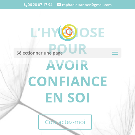
06 28 07 17 94
raphaele.sanner@gmail.com
L’HYPNOSE
POUR
Sélectionner une page
AVOIR
CONFIANCE
EN SOI
Contactez-moi